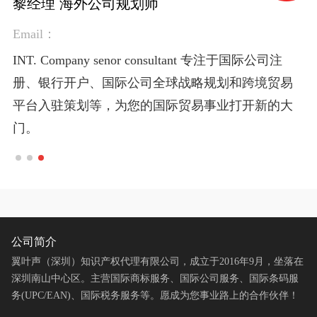
黎经理 海外公司规划师
Susan 国际商标高级顾问
Nancy 国际条码高级顾问 (UPC / EAN)
黎经理 海外公司规划师
Susan 国际商标高级顾问
Email：
Email：382213098@qq.com
Email：3028594483@qq.com
Email：
Email：382213098@qq.com
INT. Company senor consultant 专注于国际公司注
INT. Trademark senor adviser 专注于国际商标的注
INT. Barcode senor adviser 专注于国际条码的注册、
INT. Company senor consultant 专注于国际公司注
INT. Trademark senor adviser 专注于国际商标的注
册、银行开户、国际公司全球战略规划和跨境贸易
册、复审、品牌保护和公司整体品牌规划，多年国
进出口产品条码应用，亚马逊、eBay等平台的
册、银行开户、国际公司全球战略规划和跨境贸易
册、复审、品牌保护和公司整体品牌规划，多年国
平台入驻策划等，为您的国际贸易事业打开新的大
际商标的检索、递交和复审经验，为您的品牌保驾
UPC、EAN应用和listing保护，为您的跨境贸易腾飞
平台入驻策划等，为您的国际贸易事业打开新的大
际商标的检索、递交和复审经验，为您的品牌保驾
门。
护航。
助力。
门。
护航。
公司简介
翼叶声（深圳）知识产权代理有限公司，成立于2016年9月，坐落在
深圳南山中心区。主营国际商标服务、国际公司服务、国际条码服
务(UPC/EAN)、国际税务服务等。愿成为您事业路上的合作伙伴！