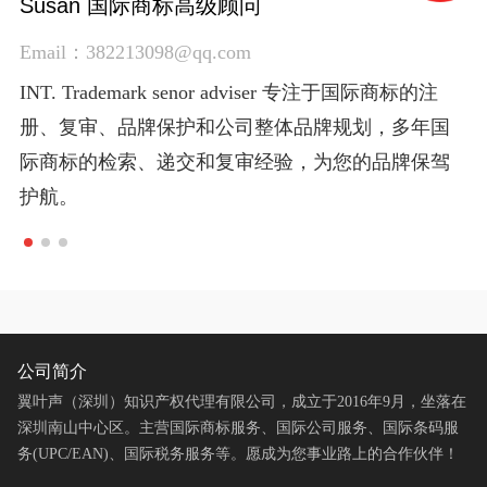
黎经理 海外公司规划师
Susan 国际商标高级顾问
Nancy 国际条码高级顾问 (UPC / EAN)
黎经理 海外公司规划师
Susan 国际商标高级顾问
Email：
Email：382213098@qq.com
Email：3028594483@qq.com
Email：
Email：382213098@qq.com
INT. Company senor consultant 专注于国际公司注
INT. Trademark senor adviser 专注于国际商标的注
INT. Barcode senor adviser 专注于国际条码的注册、
INT. Company senor consultant 专注于国际公司注
INT. Trademark senor adviser 专注于国际商标的注
册、银行开户、国际公司全球战略规划和跨境贸易
册、复审、品牌保护和公司整体品牌规划，多年国
进出口产品条码应用，亚马逊、eBay等平台的
册、银行开户、国际公司全球战略规划和跨境贸易
册、复审、品牌保护和公司整体品牌规划，多年国
平台入驻策划等，为您的国际贸易事业打开新的大
际商标的检索、递交和复审经验，为您的品牌保驾
UPC、EAN应用和listing保护，为您的跨境贸易腾飞
平台入驻策划等，为您的国际贸易事业打开新的大
际商标的检索、递交和复审经验，为您的品牌保驾
门。
护航。
助力。
门。
护航。
公司简介
翼叶声（深圳）知识产权代理有限公司，成立于2016年9月，坐落在
深圳南山中心区。主营国际商标服务、国际公司服务、国际条码服
务(UPC/EAN)、国际税务服务等。愿成为您事业路上的合作伙伴！