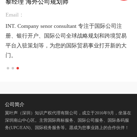
黎经理 海外公司规划师
Susan 国际商标高级顾问
Nancy 国际条码高级顾问 (UPC / EAN)
黎经理 海外公司规划师
Susan 国际商标高级顾问
Email：
Email：382213098@qq.com
Email：3028594483@qq.com
Email：
Email：382213098@qq.com
INT. Company senor consultant 专注于国际公司注
INT. Trademark senor adviser 专注于国际商标的注
INT. Barcode senor adviser 专注于国际条码的注册、
INT. Company senor consultant 专注于国际公司注
INT. Trademark senor adviser 专注于国际商标的注
册、银行开户、国际公司全球战略规划和跨境贸易
册、复审、品牌保护和公司整体品牌规划，多年国
进出口产品条码应用，亚马逊、eBay等平台的
册、银行开户、国际公司全球战略规划和跨境贸易
册、复审、品牌保护和公司整体品牌规划，多年国
平台入驻策划等，为您的国际贸易事业打开新的大
际商标的检索、递交和复审经验，为您的品牌保驾
UPC、EAN应用和listing保护，为您的跨境贸易腾飞
平台入驻策划等，为您的国际贸易事业打开新的大
际商标的检索、递交和复审经验，为您的品牌保驾
门。
护航。
助力。
门。
护航。
公司简介
翼叶声（深圳）知识产权代理有限公司，成立于2016年9月，坐落在
深圳南山中心区。主营国际商标服务、国际公司服务、国际条码服
务(UPC/EAN)、国际税务服务等。愿成为您事业路上的合作伙伴！