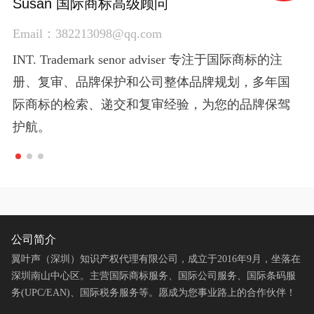
黎经理 海外公司规划师
Susan 国际商标高级顾问
Nancy 国际条码高级顾问 (UPC / EAN)
黎经理 海外公司规划师
Susan 国际商标高级顾问
Email：
Email：382213098@qq.com
Email：3028594483@qq.com
Email：
Email：382213098@qq.com
INT. Company senor consultant 专注于国际公司注
INT. Trademark senor adviser 专注于国际商标的注
INT. Barcode senor adviser 专注于国际条码的注册、
INT. Company senor consultant 专注于国际公司注
INT. Trademark senor adviser 专注于国际商标的注
册、银行开户、国际公司全球战略规划和跨境贸易
册、复审、品牌保护和公司整体品牌规划，多年国
进出口产品条码应用，亚马逊、eBay等平台的
册、银行开户、国际公司全球战略规划和跨境贸易
册、复审、品牌保护和公司整体品牌规划，多年国
平台入驻策划等，为您的国际贸易事业打开新的大
际商标的检索、递交和复审经验，为您的品牌保驾
UPC、EAN应用和listing保护，为您的跨境贸易腾飞
平台入驻策划等，为您的国际贸易事业打开新的大
际商标的检索、递交和复审经验，为您的品牌保驾
门。
护航。
助力。
门。
护航。
公司简介
翼叶声（深圳）知识产权代理有限公司，成立于2016年9月，坐落在
深圳南山中心区。主营国际商标服务、国际公司服务、国际条码服
务(UPC/EAN)、国际税务服务等。愿成为您事业路上的合作伙伴！